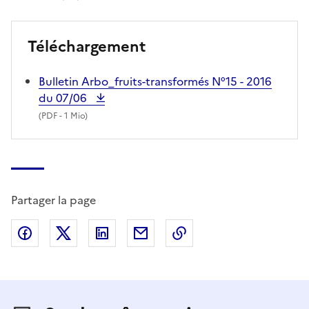
Téléchargement
Bulletin Arbo_fruits-transformés N°15 - 2016
du 07/06
(
PDF
- 1 Mio)
Partager la page
Partager sur Facebook
Partager sur X (anciennement Twitter)
Partager sur LinkedIn
Partager par email
Copier dans le presse