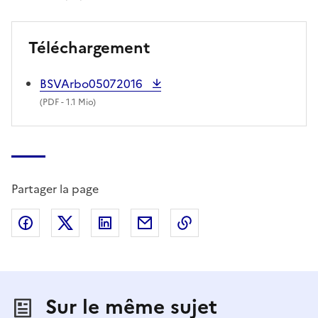
Téléchargement
BSVArbo05072016
(
PDF
- 1.1 Mio)
Partager la page
Partager sur Facebook
Partager sur X (anciennement Twitter)
Partager sur LinkedIn
Partager par email
Copier dans le presse
Sur le même sujet