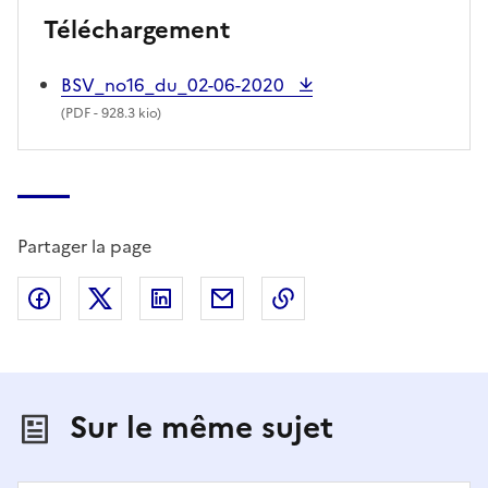
Téléchargement
BSV_no16_du_02-06-2020
(
PDF
- 928.3 kio)
Partager la page
Partager sur Facebook
Partager sur X (anciennement Twitter)
Partager sur LinkedIn
Partager par email
Copier dans le presse
Sur le même sujet