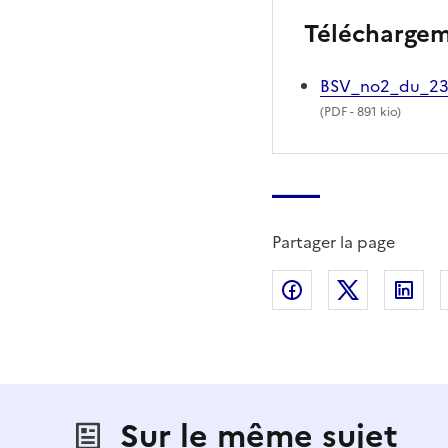
Télécharge
BSV_no2_du_23
(
PDF
- 891 kio)
Partager la page
Partager sur Fac
Partager s
Par
Sur le même sujet