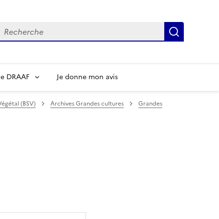
echerche
Recherch
re DRAAF
Je donne mon avis
Végétal (BSV)
Archives Grandes cultures
Grandes