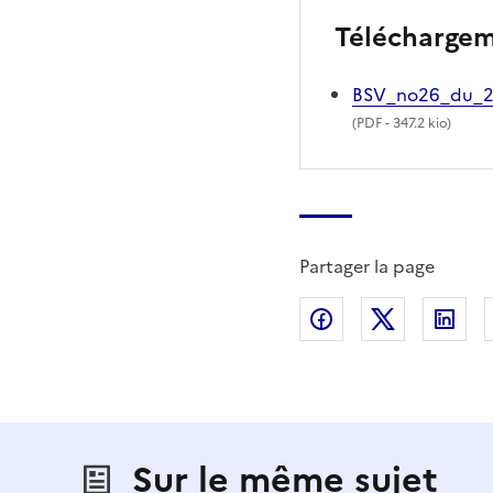
Télécharge
BSV_no26_du_2
(
PDF
- 347.2 kio)
Partager la page
Partager sur Fac
Partager s
Par
Sur le même sujet