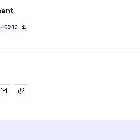
ment
4-09-19
ebook
ur X (anciennement Twitter)
tager sur LinkedIn
Partager par email
Copier dans le presse-papier