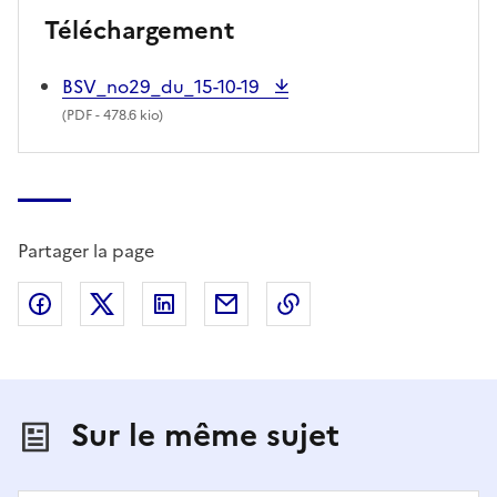
Téléchargement
BSV_no29_du_15-10-19
(
PDF
- 478.6 kio)
Partager la page
Partager sur Facebook
Partager sur X (anciennement Twitter)
Partager sur LinkedIn
Partager par email
Copier dans le presse
Sur le même sujet