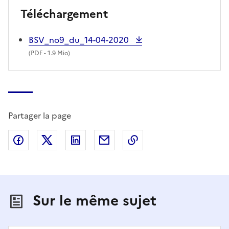
Téléchargement
BSV_no9_du_14-04-2020
(
PDF
- 1.9 Mio)
Partager la page
Partager sur Facebook
Partager sur X (anciennement Twitter)
Partager sur LinkedIn
Partager par email
Copier dans le presse
Sur le même sujet