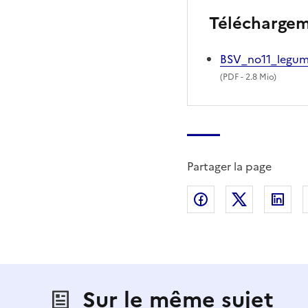
Télécharge
BSV_no11_legum
(
PDF
- 2.8 Mio)
Partager la page
Partager sur Fac
Partager s
Par
Sur le même sujet