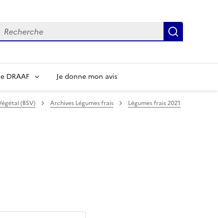
echerche
Recherch
re DRAAF
Je donne mon avis
Végétal (BSV)
Archives Légumes frais
Légumes frais 2021