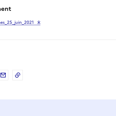
ment
es_25_juin_2021
ebook
ur X (anciennement Twitter)
tager sur LinkedIn
Partager par email
Copier dans le presse-papier