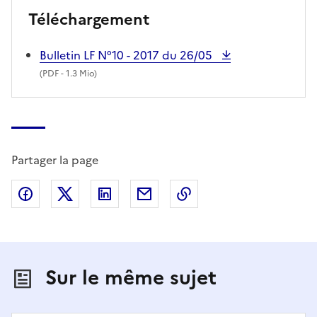
Téléchargement
Bulletin LF N°10 - 2017 du 26/05
(
PDF
- 1.3 Mio)
Partager la page
Partager sur Facebook
Partager sur X (anciennement Twitter)
Partager sur LinkedIn
Partager par email
Copier dans le presse
Sur le même sujet