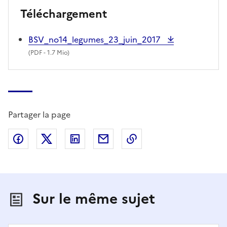
Téléchargement
BSV_no14_legumes_23_juin_2017
(
PDF
- 1.7 Mio)
Partager la page
Partager sur Facebook
Partager sur X (anciennement Twitter)
Partager sur LinkedIn
Partager par email
Copier dans le presse
Sur le même sujet