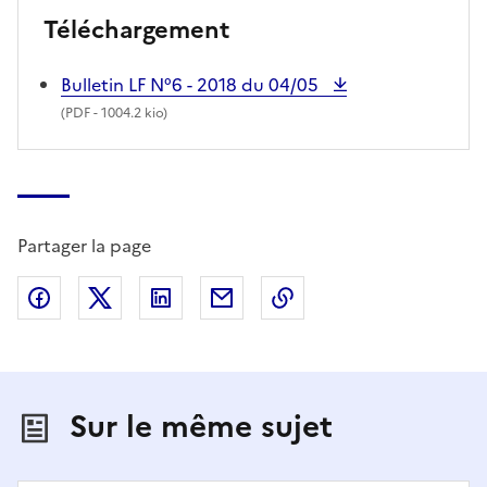
Téléchargement
Bulletin LF N°6 - 2018 du 04/05
(
PDF
- 1004.2 kio)
Partager la page
Partager sur Facebook
Partager sur X (anciennement Twitter)
Partager sur LinkedIn
Partager par email
Copier dans le presse
Sur le même sujet