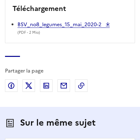
Téléchargement
BSV_no8_legumes_15_mai_2020-2
(
PDF
- 2 Mio)
Partager la page
Partager sur Facebook
Partager sur X (anciennement Twitter)
Partager sur LinkedIn
Partager par email
Copier dans le presse
Sur le même sujet