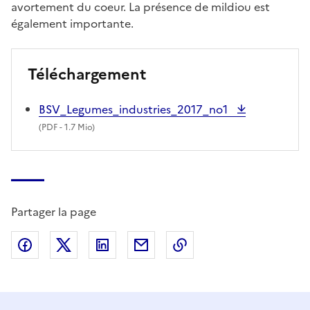
avortement du coeur. La présence de mildiou est
également importante.
Téléchargement
BSV_Legumes_industries_2017_no1
(
PDF
- 1.7 Mio)
Partager la page
Partager sur Facebook
Partager sur X (anciennement Twitter)
Partager sur LinkedIn
Partager par email
Copier dans le presse