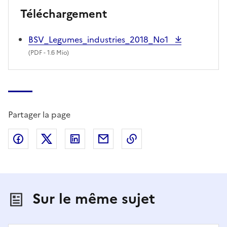
Téléchargement
BSV_Legumes_industries_2018_No1
(
PDF
- 1.6 Mio)
Partager la page
Partager sur Facebook
Partager sur X (anciennement Twitter)
Partager sur LinkedIn
Partager par email
Copier dans le presse
Sur le même sujet