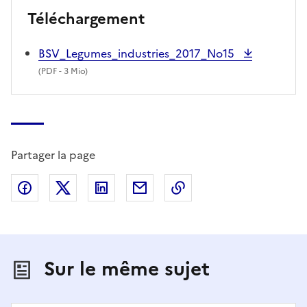
Téléchargement
BSV_Legumes_industries_2017_No15
(
PDF
- 3 Mio)
Partager la page
Partager sur Facebook
Partager sur X (anciennement Twitter)
Partager sur LinkedIn
Partager par email
Copier dans le presse
Sur le même sujet