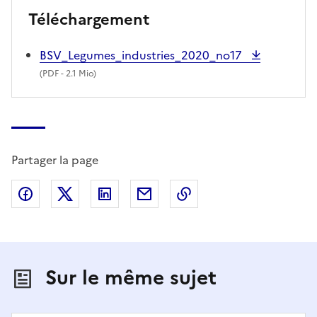
Téléchargement
BSV_Legumes_industries_2020_no17
(
PDF
- 2.1 Mio)
Partager la page
Partager sur Facebook
Partager sur X (anciennement Twitter)
Partager sur LinkedIn
Partager par email
Copier dans le presse
Sur le même sujet