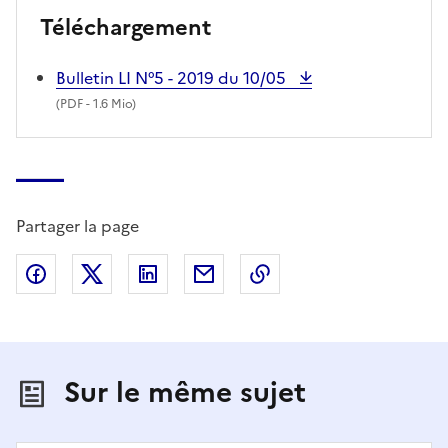
Téléchargement
Bulletin LI N°5 - 2019 du 10/05
(
PDF
- 1.6 Mio)
Partager la page
Partager sur Facebook
Partager sur X (anciennement Twitter)
Partager sur LinkedIn
Partager par email
Copier dans le presse
Sur le même sujet