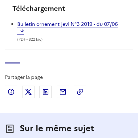
Téléchargement
Bulletin ornement Jevi N°3 2019 - du 07/06
(
PDF
- 822 kio)
Partager la page
Partager sur Facebook
Partager sur X (anciennement Twitter)
Partager sur LinkedIn
Partager par email
Copier dans le presse
Sur le même sujet