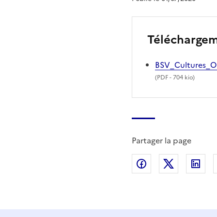
Télécharge
BSV_Cultures_O
(
PDF
- 704 kio)
Partager la page
Partager sur Fac
Partager s
Par