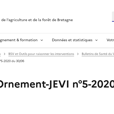
R
 de l’agriculture et de la forêt de Bretagne
ignement & formation
Données et statistiques
Vot
o
BSV et Outils pour raisonner les interventions
Bulletins de Santé du 
°5-2020 du 30/06
 Ornement-JEVI n°5-202