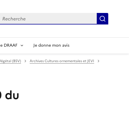
echerche
Recherch
re DRAAF
Je donne mon avis
Végétal (BSV)
Archives Cultures ornementales et JEVI
0 du