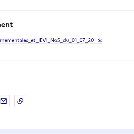
ment
rnementales_et_JEVI_No5_du_01_07_20
ebook
ur X (anciennement Twitter)
tager sur LinkedIn
Partager par email
Copier dans le presse-papier