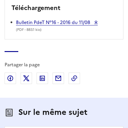
Téléchargement
Bulletin PdeT N°16 - 2016 du 11/08
(
PDF
- 883.1 kio)
Partager la page
Partager sur Facebook
Partager sur X (anciennement Twitter)
Partager sur LinkedIn
Partager par email
Copier dans le presse
Sur le même sujet