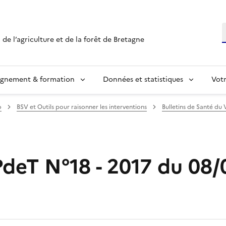
R
 de l’agriculture et de la forêt de Bretagne
ignement & formation
Données et statistiques
Vot
o
BSV et Outils pour raisonner les interventions
Bulletins de Santé du 
PdeT N°18 - 2017 du 08/