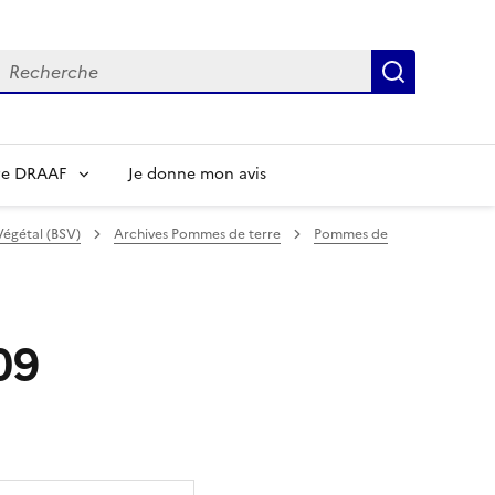
echerche
Recherch
re DRAAF
Je donne mon avis
Végétal (BSV)
Archives Pommes de terre
Pommes de
09