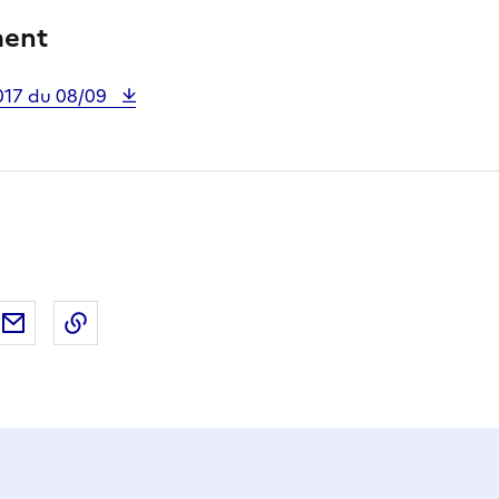
ment
2017 du 08/09
ebook
ur X (anciennement Twitter)
tager sur LinkedIn
Partager par email
Copier dans le presse-papier