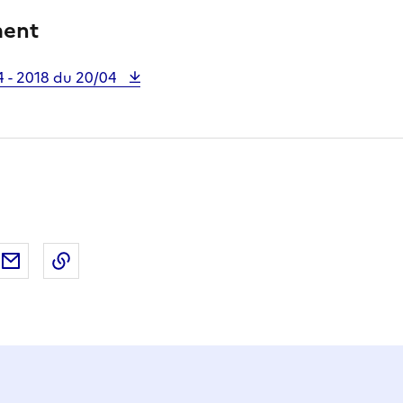
ment
4 - 2018 du 20/04
ebook
ur X (anciennement Twitter)
tager sur LinkedIn
Partager par email
Copier dans le presse-papier