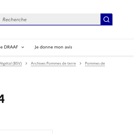
echerche
Recherch
re DRAAF
Je donne mon avis
Végétal (BSV)
Archives Pommes de terre
Pommes de
4