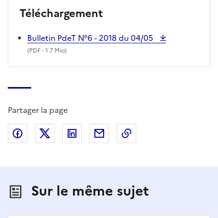
Téléchargement
Bulletin PdeT N°6 - 2018 du 04/05
(
PDF
- 1.7 Mio)
Partager la page
Partager sur Facebook
Partager sur X (anciennement Twitter)
Partager sur LinkedIn
Partager par email
Copier dans le presse
Sur le même sujet