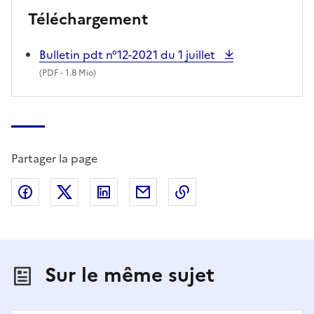
Téléchargement
Bulletin pdt n°12-2021 du 1 juillet
(
PDF
- 1.8 Mio)
Partager la page
Partager sur Facebook
Partager sur X (anciennement Twitter)
Partager sur LinkedIn
Partager par email
Copier dans le presse
Sur le même sujet