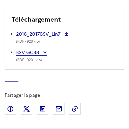
Téléchargement
2016_2017BSV_Lin7
(
PDF
- 923 kio)
BSV-GC38
(
PDF
- 923.1 kio)
Partager la page
Partager sur Facebook
Partager sur X (anciennement Twitter)
Partager sur LinkedIn
Partager par email
Copier dans le presse