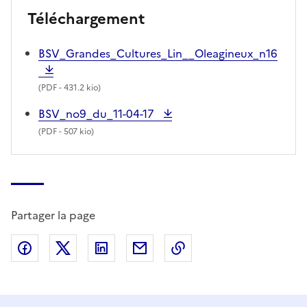
Téléchargement
BSV_Grandes_Cultures_Lin__Oleagineux_n16
(
PDF
- 431.2 kio)
BSV_no9_du_11-04-17
(
PDF
- 507 kio)
Partager la page
Partager sur Facebook
Partager sur X (anciennement Twitter)
Partager sur LinkedIn
Partager par email
Copier dans le presse