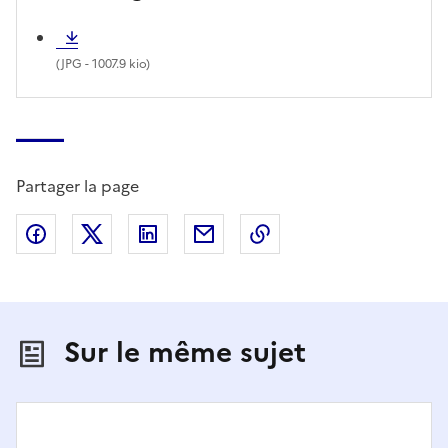
(
JPG
- 1007.9 kio)
Partager la page
Partager sur Facebook
Partager sur X (anciennement Twitter)
Partager sur LinkedIn
Partager par email
Copier dans le presse
Sur le même sujet