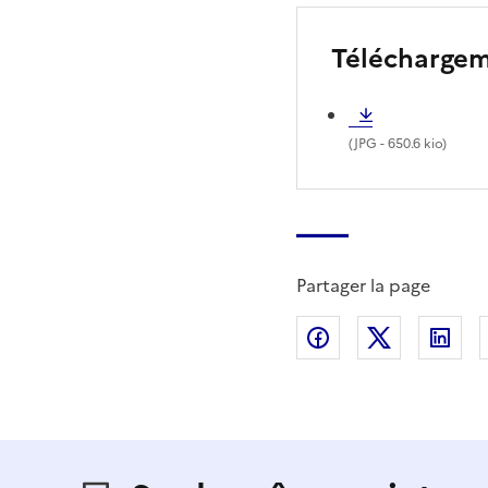
Télécharge
(
JPG
- 650.6 kio)
Partager la page
Partager sur Fac
Partager s
Par