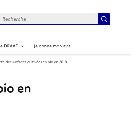
echerche
Recherch
re DRAAF
Je donne mon avis
rte des surfaces cultivées en bio en 2019
bio en