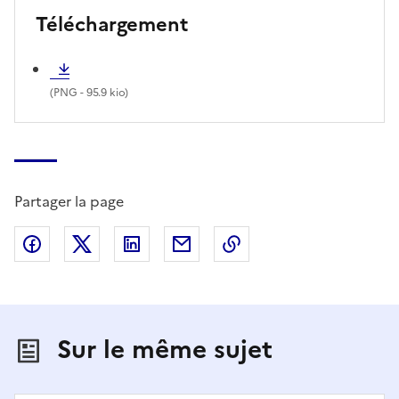
Téléchargement
(
PNG
- 95.9 kio)
Partager la page
Partager sur Facebook
Partager sur X (anciennement Twitter)
Partager sur LinkedIn
Partager par email
Copier dans le presse
Sur le même sujet