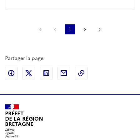
Première page
Page précédente
1
Page suivante
Dernière page
Partager la page
Partager sur Facebook
Partager sur X (anciennement Twitter)
Partager sur LinkedIn
Partager par email
Copier dans le presse
PRÉFET
DE LA RÉGION
BRETAGNE