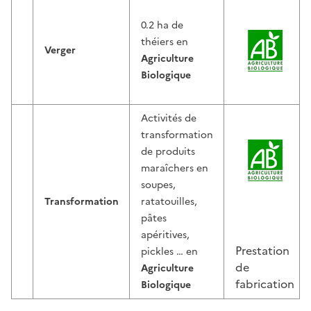
0.2 ha de
théiers en
Verger
Agriculture
Biologique
Activités de
transformation
de produits
maraîchers en
soupes,
Transformation
ratatouilles,
pâtes
apéritives,
Prestation
pickles … en
de
Agriculture
fabrication
Biologique