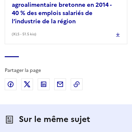
agroalimentaire bretonne en 2014 -
40 % des emplois salariés de
l’industrie de la région
(
XLS
- 51.5 kio)
Partager la page
Partager sur Facebook
Partager sur X (anciennement Twitter)
Partager sur LinkedIn
Partager par email
Copier dans le presse
Sur le même sujet