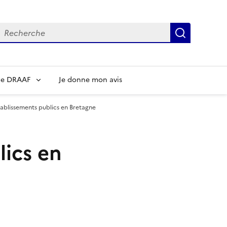
echerche
Recherch
re DRAAF
Je donne mon avis
tablissements publics en Bretagne
lics en