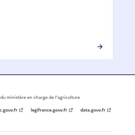
l du ministère en charge de l'agriculture
c.gouv.fr
legifrance.gouv.fr
data.gouv.fr