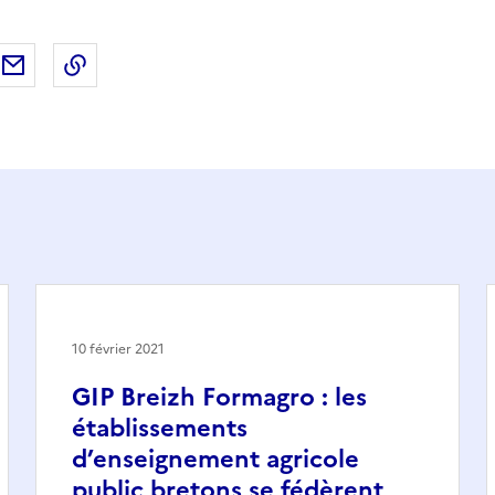
ebook
ur X (anciennement Twitter)
tager sur LinkedIn
Partager par email
Copier dans le presse-papier
10 février 2021
GIP Breizh Formagro : les
établissements
d’enseignement agricole
public bretons se fédèrent