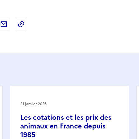
ebook
ur X (anciennement Twitter)
tager sur LinkedIn
Partager par email
Copier dans le presse-papier
21 janvier 2026
Les cotations et les prix des
animaux en France depuis
1985