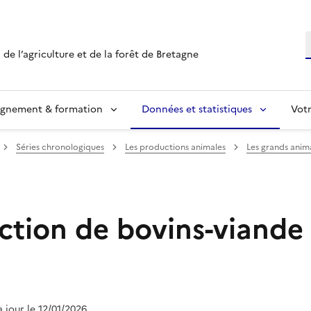
R
 de l’agriculture et de la forêt de Bretagne
ignement & formation
Données et statistiques
Vot
Séries chronologiques
Les productions animales
Les grands anima
ction de bovins-viande
à jour le 12/01/2026