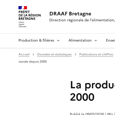
PRÉFET
DRAAF Bretagne
DE LA RÉGION
BRETAGNE
Direction régionale de l’alimentation,
Production & filières
Alimentation
Ense
Accueil
Données et statistiques
Publications et chiffres
viande depuis 2000
La produ
2000
Publié le 09/01/2026
| Mis 