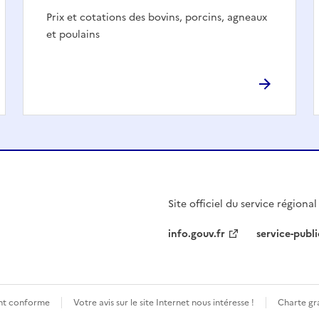
Prix et cotations des bovins, porcins, agneaux
et poulains
Site officiel du service régiona
info.gouv.fr
service-publi
ment conforme
Votre avis sur le site Internet nous intéresse !
Charte gra