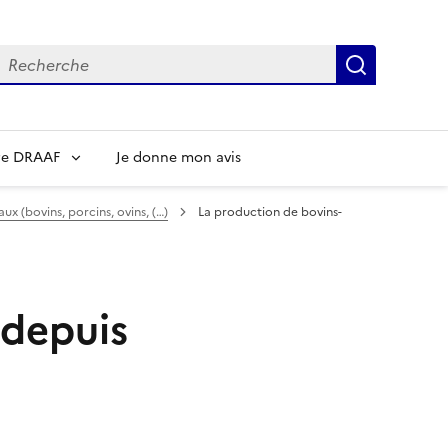
echerche
Recherch
re DRAAF
Je donne mon avis
ux (bovins, porcins, ovins, (…)
La production de bovins-
 depuis