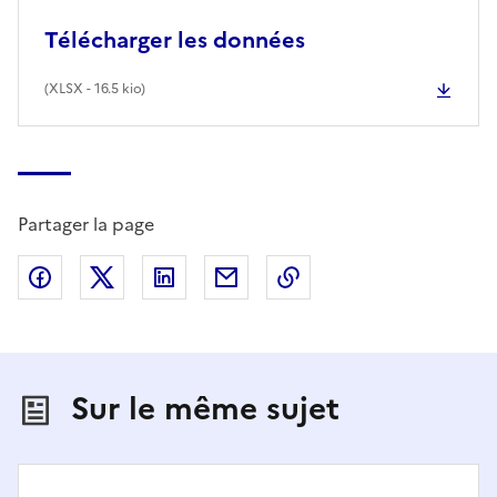
Télécharger les données
(
XLSX
- 16.5 kio)
Partager la page
Partager sur Facebook
Partager sur X (anciennement Twitter)
Partager sur LinkedIn
Partager par email
Copier dans le presse
Sur le même sujet