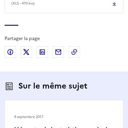
(
XLS
- 470 kio)
Partager la page
Partager sur Facebook
Partager sur X (anciennement Twitter)
Partager sur LinkedIn
Partager par email
Copier dans le presse
Sur le même sujet
4 septembre 2017