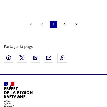
Première page
Page précédente
1
Page suivante
Dernière page
Partager la page
Partager sur Facebook
Partager sur X (anciennement Twitter)
Partager sur LinkedIn
Partager par email
Copier dans le presse
PRÉFET
DE LA RÉGION
BRETAGNE