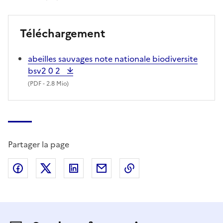
Téléchargement
abeilles sauvages note nationale biodiversite
bsv2 0 2
(
PDF
- 2.8 Mio)
Partager la page
Partager sur Facebook
Partager sur X (anciennement Twitter)
Partager sur LinkedIn
Partager par email
Copier dans le presse