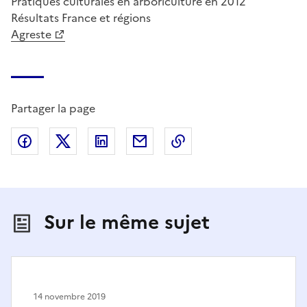
Pratiques culturales en arboriculture en 2012
Résultats France et régions
Agreste
Partager la page
Partager sur Facebook
Partager sur X (anciennement Twitter)
Partager sur LinkedIn
Partager par email
Copier dans le presse
Sur le même sujet
14 novembre 2019