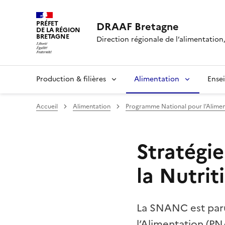
PRÉFET
DRAAF Bretagne
DE LA RÉGION
BRETAGNE
Direction régionale de l’alimentation,
Production & filières
Alimentation
Ense
Accueil
Alimentation
Programme National pour l’Alimen
Stratégie
la Nutri
La SNANC est paru
l’Alimentation (PN