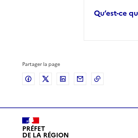
Qu’est-ce q
Partager la page
Partager sur Facebook
Partager sur X (anciennement Twitte
Partager sur LinkedIn
Partager par email
Copier dans le
PRÉFET
DE LA RÉGION