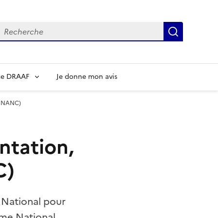
echerche
Recherch
re DRAAF
Je donne mon avis
 (SNANC)
ntation,
C)
 National pour
mme National