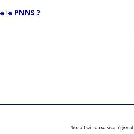
ue le PNNS ?
r)
 presse-papier
Site officiel du service régiona