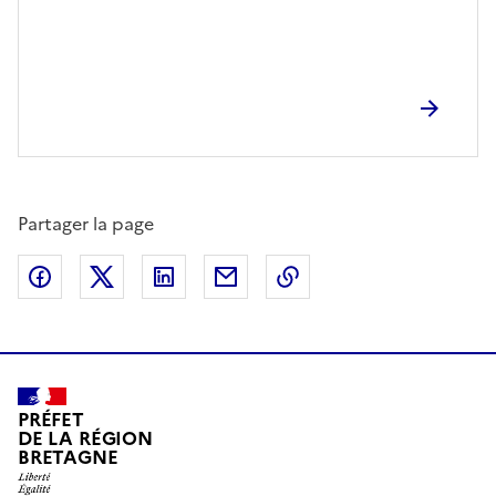
Partager la page
Partager sur Facebook
Partager sur X (anciennement Twitter)
Partager sur LinkedIn
Partager par email
Copier dans le presse
PRÉFET
DE LA RÉGION
BRETAGNE