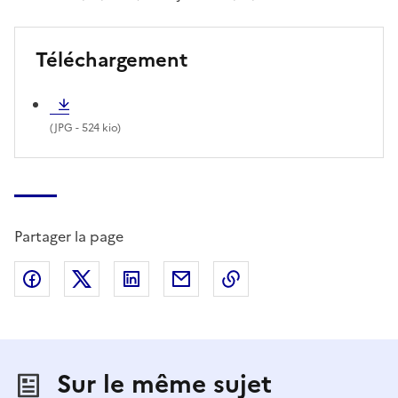
Téléchargement
(
JPG
- 524 kio)
Partager la page
Partager sur Facebook
Partager sur X (anciennement Twitter)
Partager sur LinkedIn
Partager par email
Copier dans le presse
Sur le même sujet