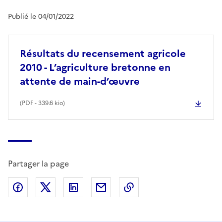
Publié le 04/01/2022
Résultats du recensement agricole
2010 - L’agriculture bretonne en
attente de main-d’œuvre
(
PDF
- 339.6 kio)
Partager la page
Partager sur Facebook
Partager sur X (anciennement Twitter)
Partager sur LinkedIn
Partager par email
Copier dans le presse