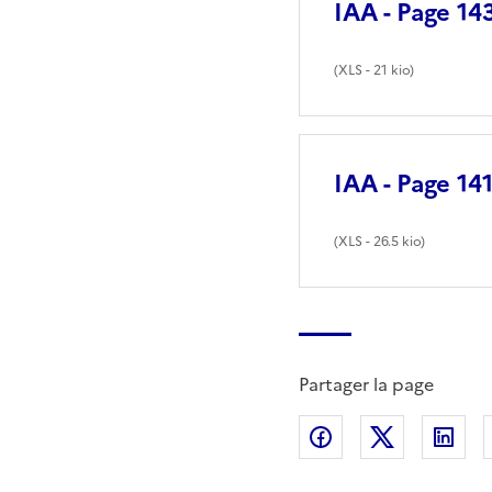
IAA - Page 14
(
XLS
- 21 kio)
IAA - Page 14
(
XLS
- 26.5 kio)
Partager la page
Partager sur Fac
Partager s
Par