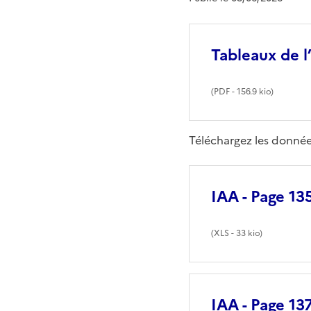
Tableaux de l
(
PDF
- 156.9 kio)
Téléchargez les donnée
IAA - Page 13
(
XLS
- 33 kio)
IAA - Page 13