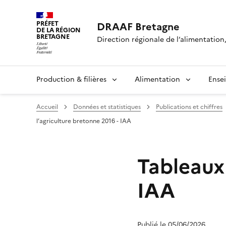
PRÉFET
DRAAF Bretagne
DE LA RÉGION
BRETAGNE
Direction régionale de l’alimentation,
Production & filières
Alimentation
Ense
Accueil
Données et statistiques
Publications et chiffres
l’agriculture bretonne 2016 - IAA
Tableaux 
IAA
Publié le 05/06/2026