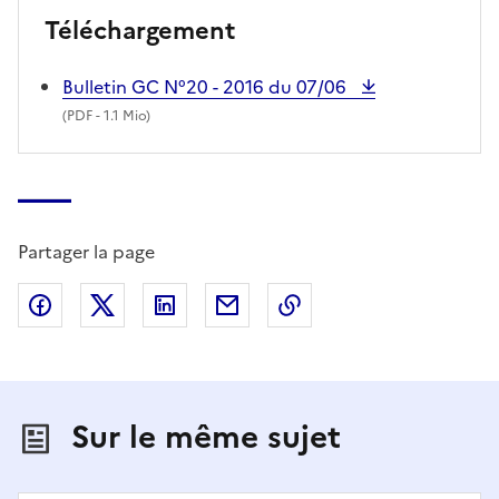
Téléchargement
Bulletin GC N°20 - 2016 du 07/06
(
PDF
- 1.1 Mio)
Partager la page
Partager sur Facebook
Partager sur X (anciennement Twitter)
Partager sur LinkedIn
Partager par email
Copier dans le presse
Sur le même sujet