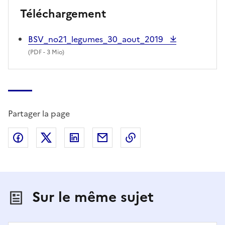
Téléchargement
BSV_no21_legumes_30_aout_2019
(
PDF
- 3 Mio)
Partager la page
Partager sur Facebook
Partager sur X (anciennement Twitter)
Partager sur LinkedIn
Partager par email
Copier dans le presse
Sur le même sujet