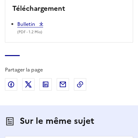
Téléchargement
Bulletin
(
PDF
- 1.2 Mio)
Partager la page
Partager sur Facebook
Partager sur X (anciennement Twitter)
Partager sur LinkedIn
Partager par email
Copier dans le presse
Sur le même sujet