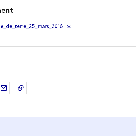
ment
_de_terre_25_mars_2016
ebook
ur X (anciennement Twitter)
tager sur LinkedIn
Partager par email
Copier dans le presse-papier