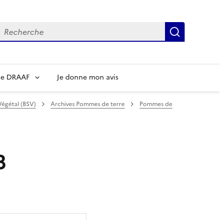
echerche
Recherch
re DRAAF
Je donne mon avis
Végétal (BSV)
Archives Pommes de terre
Pommes de
3