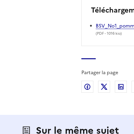
Télécharge
BSV_No1_pomme
(
PDF
- 1016 kio)
Partager la page
Partager sur Fac
Partager s
Par
Sur le même sujet