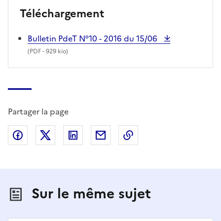
Téléchargement
Bulletin PdeT N°10 - 2016 du 15/06
(
PDF
- 929 kio)
Partager la page
Partager sur Facebook
Partager sur X (anciennement Twitter)
Partager sur LinkedIn
Partager par email
Copier dans le presse
Sur le même sujet