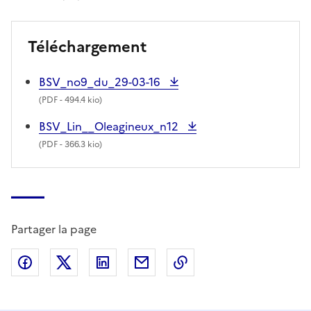
Téléchargement
BSV_no9_du_29-03-16
(
PDF
- 494.4 kio)
BSV_Lin__Oleagineux_n12
(
PDF
- 366.3 kio)
Partager la page
Partager sur Facebook
Partager sur X (anciennement Twitter)
Partager sur LinkedIn
Partager par email
Copier dans le presse